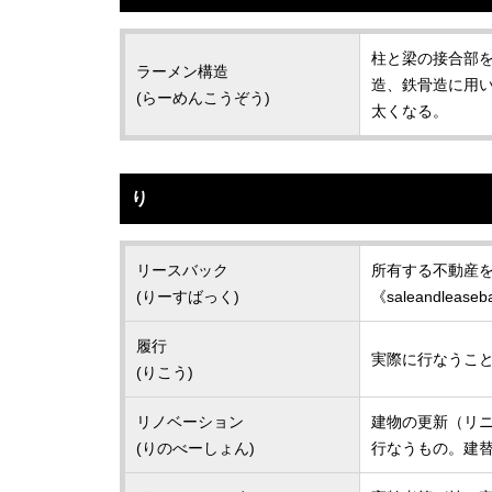
柱と梁の接合部
ラーメン構造
造、鉄骨造に用
(らーめんこうぞう)
太くなる。
り
リースバック
所有する不動産
(りーすばっく)
《saleandlease
履行
実際に行なうこ
(りこう)
リノベーション
建物の更新（リ
(りのべーしょん)
行なうもの。建