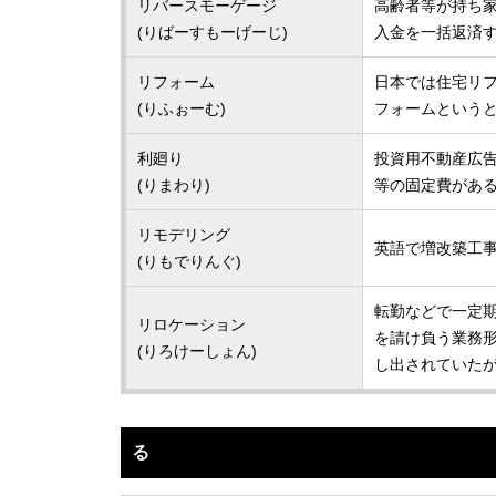
リバースモーゲージ
高齢者等が持ち
(りばーすもーげーじ)
入金を一括返済
リフォーム
日本では住宅リ
(りふぉーむ)
フォームという
利廻り
投資用不動産広
(りまわり)
等の固定費があ
リモデリング
英語で増改築工
(りもでりんぐ)
転勤などで一定
リロケーション
を請け負う業務
(りろけーしょん)
し出されていたが
る