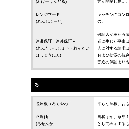
(ればーはんどる)
方が開閉し易い
レンジフード
キッチンのコン
(れんじふーど)
の。
保証人が主たる
連帯保証・連帯保証人
者に生じた事由
(れんたいほしょう・れんたい
人に対する請求は
ほしょうにん)
および検索の抗
普通の保証より
ろ
陸屋根（ろくやね）
平らな屋根。お
路線価
国税庁が、毎年
(ろせんか)
として表示する