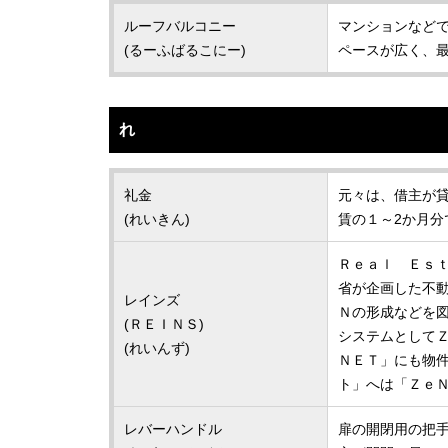
ルーフバルコニー
マンションなど
(るーふばるこにー)
ペースが広く、
れ
礼金
元々は、借主が
(れいきん)
賃の１～2か月
Ｒｅａｌ Ｅｓ
省が企画した不
レインズ
Ｎの形成などを
(ＲＥＩＮＳ)
システムとして
(れいんず)
ＮＥＴ」にも物
ト」へは「Ｚｅ
レバーハンドル
扉の開閉用の把