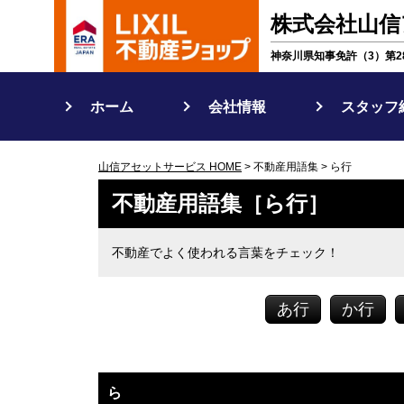
株式会社山信
神奈川県知事免許（3）第28
ホーム
会社情報
スタッフ
山信アセットサービス HOME
> 不動産用語集 > ら行
不動産用語集［ら行］
不動産でよく使われる言葉をチェック！
あ行
か行
ら