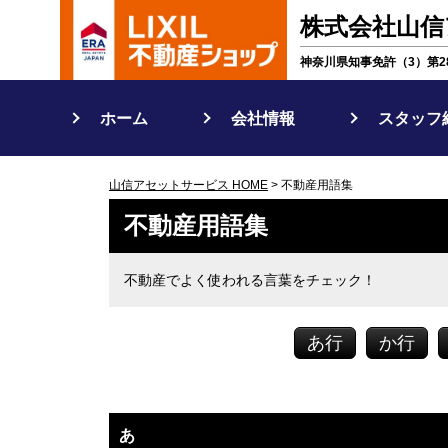
株式会社山信
神奈川県知事免許（3）第28
ホーム
会社情報
スタッフ
山信アセットサービス HOME
> 不動産用語集
不動産用語集
不動産でよく使われる言葉をチェック！
あ行
か行
あ