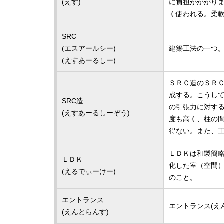
(えす)
に負担がかかり
く使われる。柔
SRC
(エスアールシー)
建築工法の一つ
(えすあーるしー)
ＳＲＣ造のＳＲＣと
成する。こうし
SRC造
の引張力に対す
(えすあーるしーぞう)
度も高く、柱の
得ない。また、
ＬＤＫは和製簡
ＬＤＫ
化した室（空間
(えるでぃーけー)
のこと。
エントランス
エントランス(え
(えんとらんす)