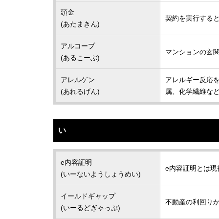
頭金
契約を実行する
(あたまきん)
アルコープ
マンションの玄
(あるこーぶ)
アレルゲン
アレルギー反応
(あれるげん)
属、化学繊維な
い
e内容証明
e内容証明とは現
(いーないようしょうめい)
イールドギャップ
不動産の利回り
(いーるどぎゃっぷ)