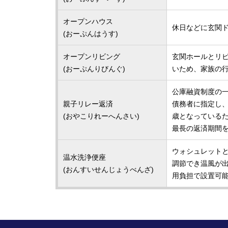
オープンハウス
休日などに玄関
(おーぷんはうす)
オープンリビング
玄関ホールとリ
(おーぷんりびんぐ)
いため、家族の
公庫融資制度の
親子リレー返済
債務者に指定し
(おやこりれーへんさい)
歳となっている
最長の返済期間
ウォシュレット
温水洗浄便座
調節でき温風が
(おんすいせんじょうべんざ)
用負担で設置可