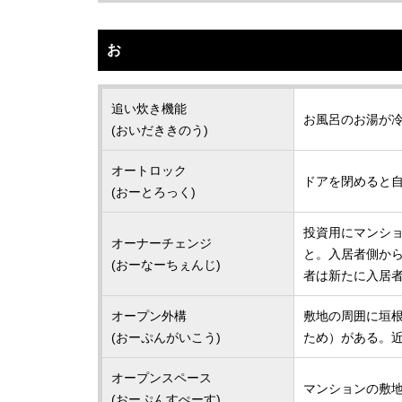
お
追い炊き機能
お風呂のお湯が
(おいだききのう)
オートロック
ドアを閉めると
(おーとろっく)
投資用にマンショ
オーナーチェンジ
と。入居者側か
(おーなーちぇんじ)
者は新たに入居
オープン外構
敷地の周囲に垣
(おーぷんがいこう)
ため）がある。
オープンスペース
マンションの敷
(おーぷんすぺーす)