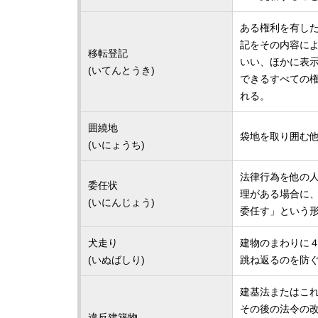
ある権利を有し
記をその内容に
移転登記
いい、ほかに表
(いてんとうき)
できるすべての
れる。
囲繞地
袋地を取り囲む
(いにょうち)
法律行為を他の
委任状
理がある場合に
(いにんじょう)
委任す」という
犬走り
建物のまわりに
(いぬばしり)
跳ね返るのを防
建基法またはこ
その後の法令の
違反建築物