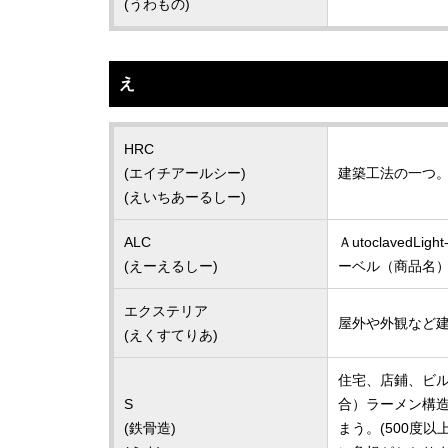
(うわもの)
え
HRC
(エイチアールシー)
建築工法の一つ
(えいちあーるしー)
ALC
Ａutoclave
(えーえるしー)
ーベル（商品名
エクステリア
屋外や外観など
(えくすてりあ)
住宅、店鋪、ビル
S
合）ラーメン構
(鉄骨造)
まう。(500度