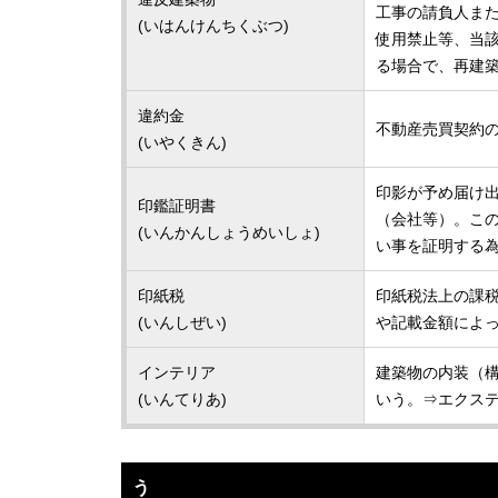
工事の請負人ま
(いはんけんちくぶつ)
使用禁止等、当該
る場合で、再建築
違約金
不動産売買契約
(いやくきん)
印影が予め届け
印鑑証明書
（会社等）。こ
(いんかんしょうめいしょ)
い事を証明する
印紙税
印紙税法上の課
(いんしぜい)
や記載金額によ
インテリア
建築物の内装（
(いんてりあ)
いう。⇒エクス
う