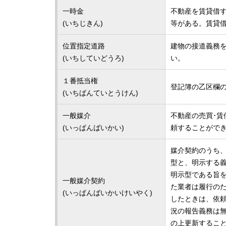
一時金
不動産を賃貸借
(いちじきん)
等がある。賃貸
位置指定道路
建物の接道義務
(いちしていどうろ)
い。
１番抵当権
登記簿の乙区欄
(いちばんていとうけん)
一般媒介
不動産の売買･
(いっぱんばいかい)
頼することがで
媒介契約のうち
型と、明示する
明示型である旨
一般媒介契約
た業者は履行の
(いっぱんばいかいけいやく)
したときは、依
況の報告義務は
の上更新するこ