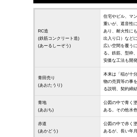
住宅やビル、マ
重いが、遮音性
RC造
あり、耐火性に
(鉄筋コンクリート造)
出入り口）など
(あーるしーぞう)
広い空間を覆う
る。鉄筋、型枠
安価な工法も開
本来は「稲が十
青田売り
物の売買等の事
(あおたうり)
る説明、契約締
青地
公図の中で青く
(あおち)
ある。その他水
赤道
公図の中で赤く
(あかどう)
あるが、長い年