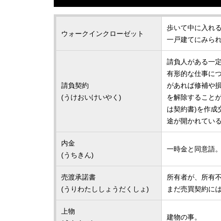
歩いて中に入れ
ウォークインクローゼット
一戸建てにみら
請負人がある一定
有形的な仕事につ
請負契約
があれば修補や損
(うけおいけいやく)
を解除することが
は契約書)を作成
途が開かれている
内金
一時金と同意語
(うちきん)
売渡承諾書
所有者が、所有
(うりわたししょうだくしょ)
まだ売買契約に
上物
建物の事。