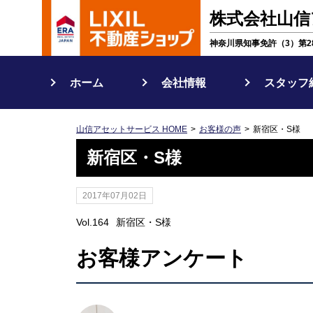
株式会社山信
神奈川県知事免許（3）第28
ホーム
会社情報
スタッフ
山信アセットサービス HOME
お客様の声
新宿区・S様
新宿区・S様
2017年07月02日
Vol.164
新宿区・S様
お客様アンケート