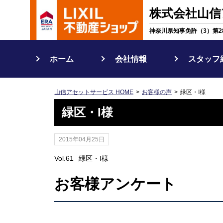
株式会社山信
神奈川県知事免許（3）第28
ホーム
会社情報
スタッフ
山信アセットサービス HOME
お客様の声
緑区・I様
緑区・I様
2015年04月25日
Vol.61
緑区・I様
お客様アンケート