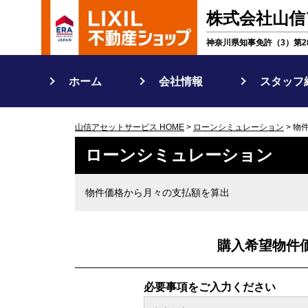
株式会社山信
神奈川県知事免許（3）第28
ホーム
会社情報
スタッフ
山信アセットサービス HOME
>
ローンシミュレーション
> 物
ローンシミュレーション
物件価格から月々の支払額を算出
購入希望物件
必要事項をご入力ください