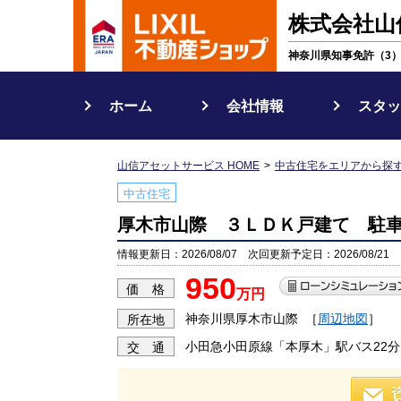
株式会社山
神奈川県知事免許（3）第
ホーム
会社情報
スタッ
山信アセットサービス HOME
中古住宅をエリアから探
中古住宅
厚木市山際 ３ＬＤＫ戸建て 駐
情報更新日：2026/08/07 次回更新予定日：2026/08/21
950
価 格
万円
神奈川県厚木市山際
［
周辺地図
］
所在地
小田急小田原線「本厚木」駅バス22分
交 通