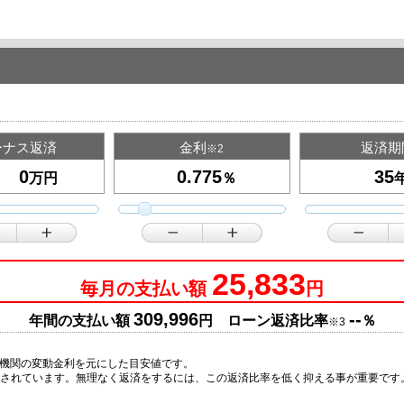
ーナス返済
金利
返済期
※2
万円
％
25,833
毎月の支払い額
円
309,996
--
年間の支払い額
円 ローン返済比率
％
※3
融機関の変動金利を元にした目安値です。
とされています。無理なく返済をするには、この返済比率を低く抑える事が重要で