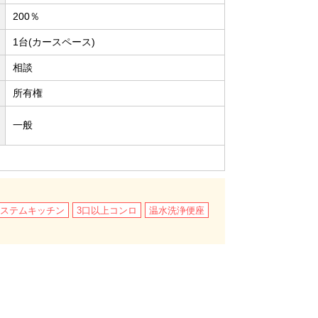
200％
1台(カースペース)
相談
所有権
一般
ステムキッチン
3口以上コンロ
温水洗浄便座