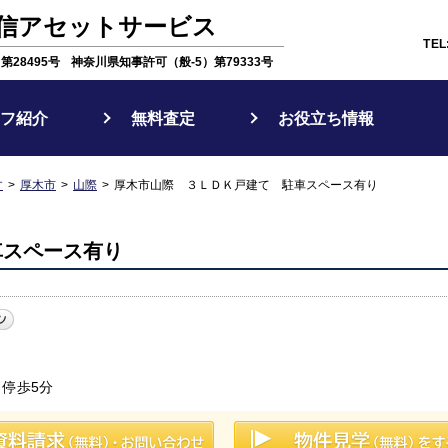
信アセットサービス
TEL
28495号
神奈川県知事許可（般-5）第79333号
フ紹介
無料査定
お役立ち情報
す
厚木市
山際
厚木市山際 ３ＬＤＫ戸建て 駐車スペース有り
車スペース有り
 停歩5分