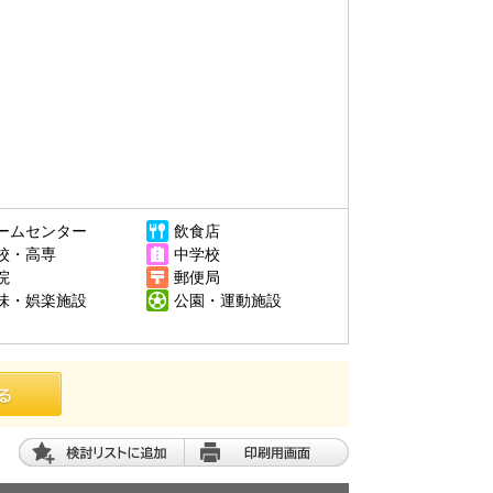
ームセンター
飲食店
校・高専
中学校
院
郵便局
味・娯楽施設
公園・運動施設