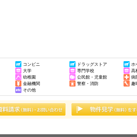
コンビニ
ドラッグストア
ホ
大学
専門学校
高
幼稚園
公民館・児童館
病
金融機関
警察・消防
趣
その他