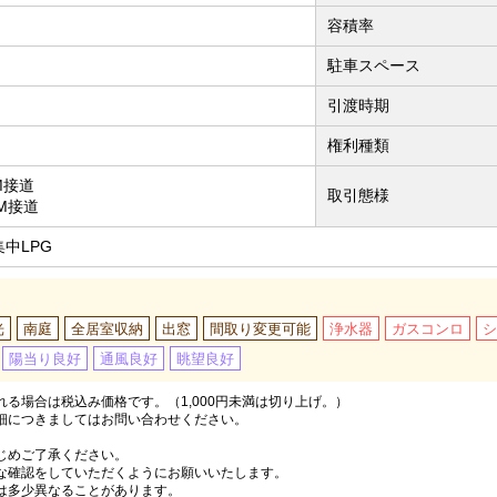
容積率
駐車スペース
引渡時期
権利種類
M接道
取引態様
5M接道
中LPG
光
南庭
全居室収納
出窓
間取り変更可能
浄水器
ガスコンロ
シ
陽当り良好
通風良好
眺望良好
る場合は税込み価格です。（1,000円未満は切り上げ。）
細につきましてはお問い合わせください。
じめご了承ください。
な確認をしていただくようにお願いいたします。
は多少異なることがあります。