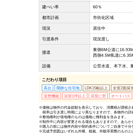
建ぺい率
60％
都市計画
市街化区域
現況
居住中
引渡条件
現況渡し
東側6M公道に16.93
接道
西側4.5M私道に6.3
設備
公営水道、本下水、集
こだわり項目
高台
閑静な住宅地
LDK15帖以上
全室2面採
追焚機能
浴室1坪以上
浴室に窓
オートバス
※価格は物件の代金総額を表示しており、消費税が課税され
税率は引き渡し時期により異なりますので、各物件の詳
※敷地権利が借地権のものは価格に権利金を含みます。
※制作中に内容が変更される場合もありますので、あらか
※購入の前には物件内容や契約条件についてご自身で十分
※完成予想図はいずれも外構、植栽、外観等実際のものと