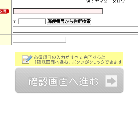
例：ヤマダ タロウ
〒