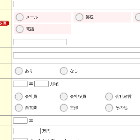
メール
郵送
電話
あり
なし
年
月頃
会社員
会社役員
会社経営
自営業
主婦
その他
年
万円