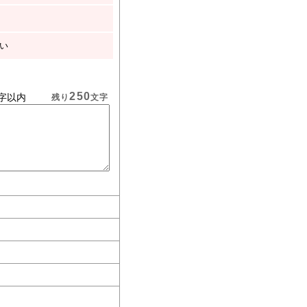
い
250
字以内
残り
文字