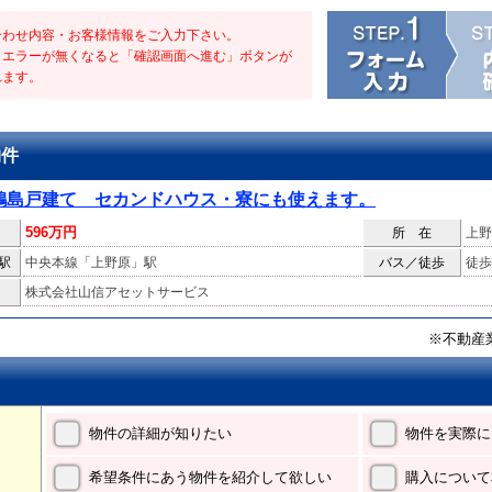
合わせ内容・お客様情報をご入力下さい。
・エラーが無くなると「確認画面へ進む」ボタンが
れます。
物件
鶴島戸建て セカンドハウス・寮にも使えます。
596万円
所 在
上野
駅
中央本線「上野原」駅
バス／徒歩
徒歩
株式会社山信アセットサービス
※不動産
物件の詳細が知りたい
物件を実際に
希望条件にあう物件を紹介して欲しい
購入について