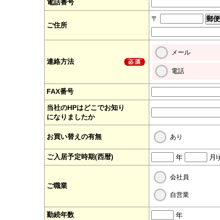
電話番号
〒
ご住所
メール
連絡方法
電話
FAX番号
当社のHPはどこでお知り
になりましたか
お買い替えの有無
あり
ご入居予定時期(西暦)
年
月
会社員
ご職業
自営業
勤続年数
年