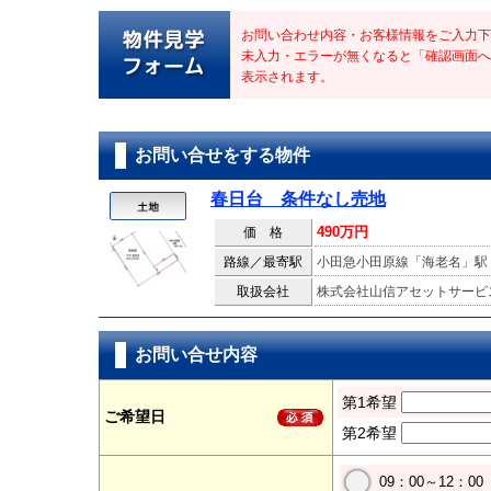
お問い合わせ内容・お客様情報をご入力下
未入力・エラーが無くなると「確認画面へ
表示されます。
お問い合せをする物件
春日台 条件なし売地
490万円
価 格
路線／最寄駅
小田急小田原線「海老名」駅
取扱会社
株式会社山信アセットサービ
お問い合せ内容
第1希望
ご希望日
第2希望
09：00～12：00